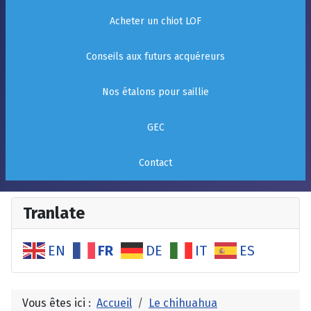
Acheter un chiot LOF
Conseils aux futurs acquéreurs
Nos étalons pour saillie
GEC
Contact
Tranlate
FR
EN
DE
IT
ES
Vous êtes ici :
Accueil
Le chihuahua