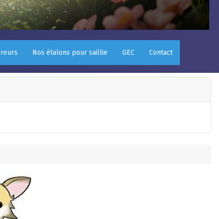
éreurs
Nos étalons pour saillie
GEC
Contact