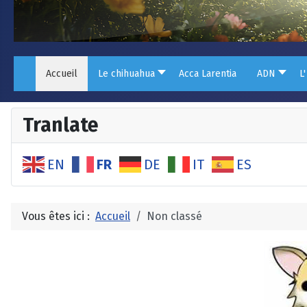
Accueil
Le chihuahua
Acca Larentia
ADN
L
Tranlate
FR
EN
DE
IT
ES
Vous êtes ici :
Accueil
Non classé